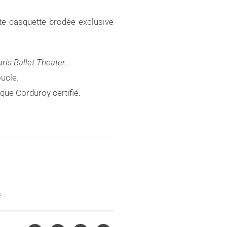
te casquette brodée exclusive
aris Ballet Theater.
ucle.
que Corduroy certifié.
s