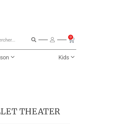
0
son
Kids
LLET THEATER