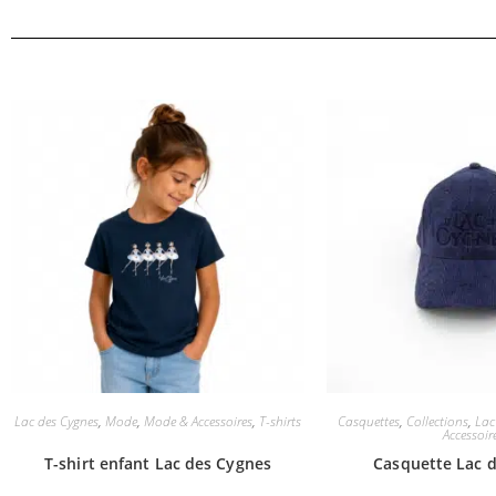
Lac des Cygnes
,
Mode
,
Mode & Accessoires
,
T-shirts
Casquettes
,
Collections
,
Lac
Accessoir
T-shirt enfant Lac des Cygnes
Casquette Lac 