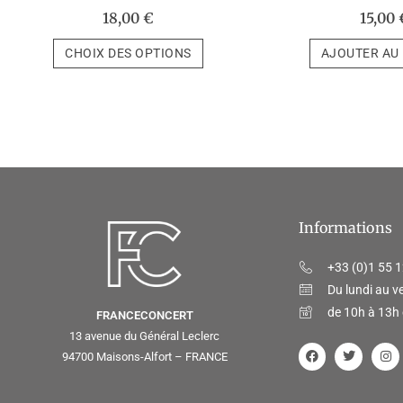
18,00
€
15,00
CHOIX DES OPTIONS
AJOUTER AU
Informations
+33 (0)1 55 1
Du lundi au v
de 10h à 13h 
FRANCECONCERT
13 avenue du Général Leclerc
94700 Maisons-Alfort – FRANCE