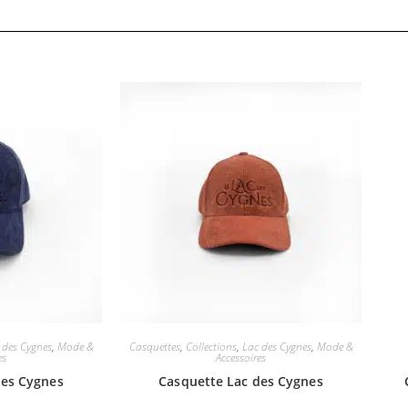
 des Cygnes
,
Mode &
Casquettes
,
Collections
,
Lac des Cygnes
,
Mode &
es
Accessoires
des Cygnes
Casquette Lac des Cygnes