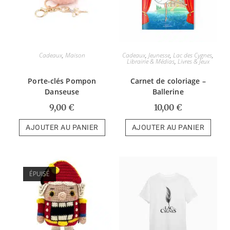
Cadeaux
,
Maison
Cadeaux
,
Jeunesse
,
Lac des Cygnes
,
Librairie & Médias
,
Livres & Jeux
Porte-clés Pompon
Carnet de coloriage –
Danseuse
Ballerine
9,00
€
10,00
€
AJOUTER AU PANIER
AJOUTER AU PANIER
ÉPUISÉ