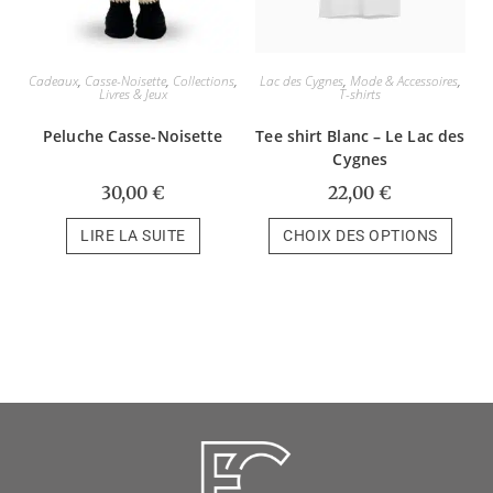
Cadeaux
,
Casse-Noisette
,
Collections
,
Lac des Cygnes
,
Mode & Accessoires
,
Livres & Jeux
T-shirts
Peluche Casse-Noisette
Tee shirt Blanc – Le Lac des
Cygnes
30,00
€
22,00
€
LIRE LA SUITE
CHOIX DES OPTIONS