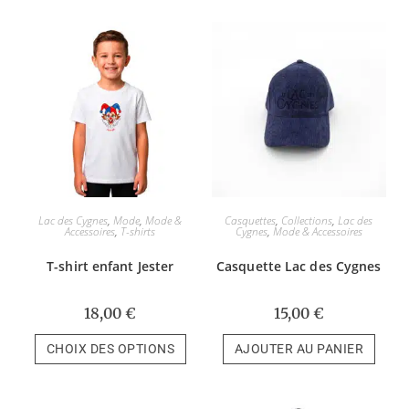
Lac des Cygnes
,
Mode
,
Mode &
Casquettes
,
Collections
,
Lac des
Accessoires
,
T-shirts
Cygnes
,
Mode & Accessoires
T-shirt enfant Jester
Casquette Lac des Cygnes
18,00
€
15,00
€
CHOIX DES OPTIONS
AJOUTER AU PANIER